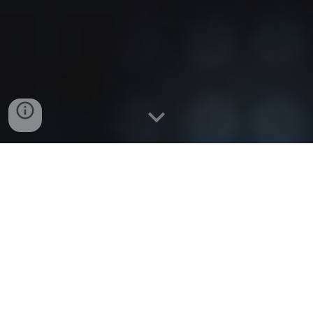
Política de Privacidade | Navegaí - navegai.net
O
Navegaí, navegai.net
é uma página inicial de
acesso rápido e navegação fácil na internet.
O
Navegaí
, não coleta e nem exige envio de